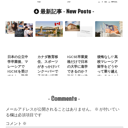
談
術
の大学の受験
の流れ
New Posts
最新記事 -
-
日本の公立中
カナダ教育移
IGCSE卒業資
後悔なし!? 高
学卒業後、マ
住、スポーツ
格だけで日本
校マレーシア
レーシアで
がきっかけ!バ
の大学に進学
留学をどうや
IGCSEを受け
ンクーバーで
できるのか？
って乗り越え
てみた。難易
子供達が保育
海外大学に進
ているのか?女
度は？科目
園、幼稚園、
学できるの
子高生インタ
は？
小中高生の経
か？
ビュー
験から
Comments
-
-
メールアドレスが公開されることはありません。
※
が付いてい
る欄は必須項目です
コメント
※