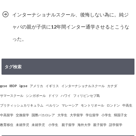
インターナショナルスクール、後悔しない為に。純ジ
ャパの親が子供に12年間インター通学させるとこうな
った。
タグ検索
gcse
IBDP
igcse
アメリカ
イギリス
インターナショナルスクール
カナダ
サマースクール
シンガポール
ドイツ
ハワイ
フィリピンセブ島
ブリティッシュカリキュラム
ベルリン
マレーシア
モントリオール
ロンドン
中高生
中高留学
交換留学
国際バカロレア
大学生
大学留学
学位留学
小学生
帰国子女
教育移住
未就学児
未就学児 小学生 親子留学
海外大学
親子留学
語学留学