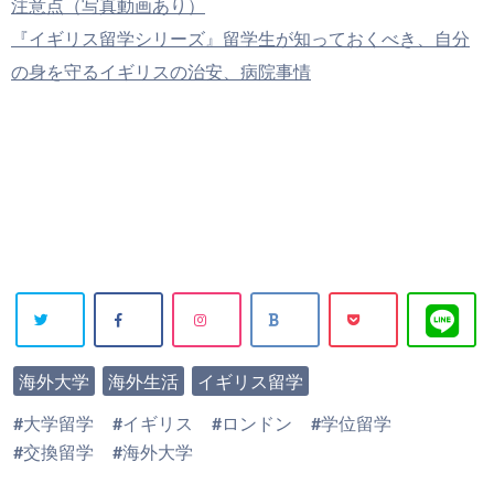
注意点（写真動画あり）
『イギリス留学シリーズ』留学生が知っておくべき、自分
の身を守るイギリスの治安、病院事情
Warning
:
海外大学
海外生活
イギリス留学
Undefined
大学留学
イギリス
ロンドン
学位留学
array key
交換留学
海外大学
"Twitter" i