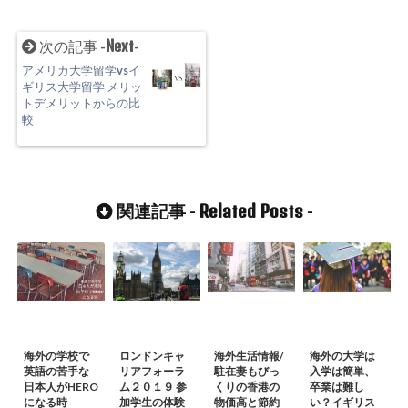
n
/home/w
ishk/bloss
Next
次の記事 -
-
ominto.co
アメリカ大学留学vsイ
ギリス大学留学 メリッ
m/public_
トデメリットからの比
較
html/wp-c
ontent/plu
gins/sns-c
Related Posts
関連記事 -
-
ount-cach
e/sns-cou
nt-cache.p
hp
on line
2897
海外の学校で
ロンドンキャ
海外生活情報/
海外の大学は
英語の苦手な
リアフォーラ
駐在妻もびっ
入学は簡単、
日本人がHERO
ム２０１９ 参
くりの香港の
卒業は難し
になる時
加学生の体験
物価高と節約
い？イギリス