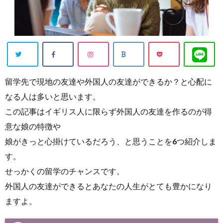
Warning
:
留学先で現地の友達や外国人の友達ができるか？と心配に
Undefined
なる人は多いと思います。
array key
この記事はイギリス人に限らず外国人の友達を作るのが得
"Twitter" i
意な娘の特徴や
n
/home/w
娘がきっと心掛けているだろう、と思うことを6つ紹介しま
ishk/bloss
す。
ominto.co
せっかくの留学のチャンスです。
m/public_
外国人の友達ができるとあなたの人生がとても豊かになり
ますよ。
html/wp-c
ontent/plu