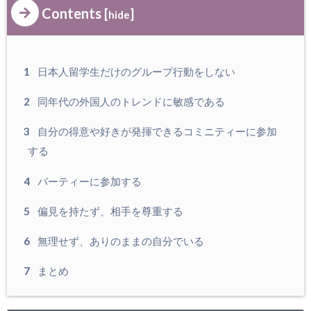
Contents
[
]
gins/sns-c
hide
ount-cach
e/sns-cou
1
日本人留学生だけのグループ行動をしない
nt-cache.p
2
同年代の外国人のトレンドに敏感である
hp
on line
2897
3
自分の得意や好きが発揮できるコミニティーに参加
する
4
パーティーに参加する
5
偏見を持たず、相手を尊重する
6
無理せず、ありのままの自分でいる
7
まとめ