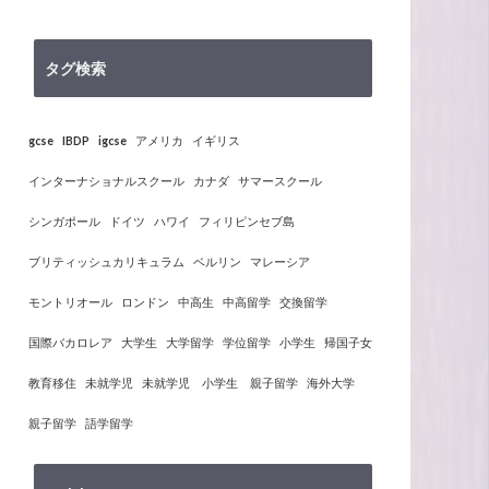
タグ検索
gcse
IBDP
igcse
アメリカ
イギリス
インターナショナルスクール
カナダ
サマースクール
シンガポール
ドイツ
ハワイ
フィリピンセブ島
ブリティッシュカリキュラム
ベルリン
マレーシア
モントリオール
ロンドン
中高生
中高留学
交換留学
国際バカロレア
大学生
大学留学
学位留学
小学生
帰国子女
教育移住
未就学児
未就学児 小学生 親子留学
海外大学
親子留学
語学留学