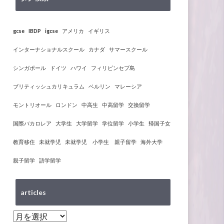
gcse
IBDP
igcse
アメリカ
イギリス
インターナショナルスクール
カナダ
サマースクール
シンガポール
ドイツ
ハワイ
フィリピンセブ島
ブリティッシュカリキュラム
ベルリン
マレーシア
モントリオール
ロンドン
中高生
中高留学
交換留学
国際バカロレア
大学生
大学留学
学位留学
小学生
帰国子女
教育移住
未就学児
未就学児 小学生 親子留学
海外大学
親子留学
語学留学
articles
articles